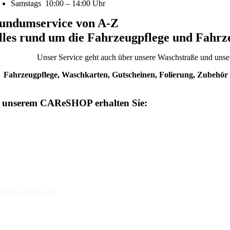
Samstags 10:00 – 14:00 Uhr
undumservice von A-Z
lles rund um die Fahrzeugpflege und Fahrze
Unser Service geht auch über unsere Waschstraße und un
Fahrzeugpflege, Waschkarten, Gutscheinen, Folierung, Zubehör
 unserem CAReSHOP erhalten Sie:
Termine für die Autopflege und Instandsetzungen
Pflegemittel für Ihr Auto
Waschkarten
Gutscheine
Dellenentfernung
Motoröle
Scheibenwischer