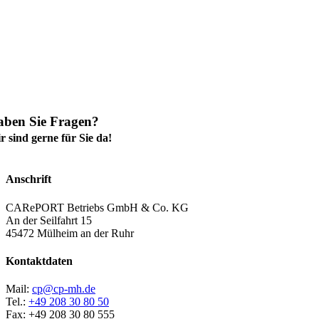
Folierungen
und vieles mehr …
 suchen Zubehör, das hier nicht aufgelistet ist?
agen Sie uns, wir helfen Ihnen gerne weiter.
aben Sie Fragen?
r sind gerne für Sie da!
Anschrift
CARePORT Betriebs GmbH & Co. KG
An der Seilfahrt 15
45472 Mülheim an der Ruhr
Kontaktdaten
Mail:
cp@cp-mh.de
Tel.:
+49 208 30 80 50
Fax: +49 208 30 80 555